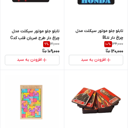
تابلو جلو موتور سیکلت مدل
تابلو جلو موتور سیکلت مدل
چراغ دار BLu
چراغ دار طرح ضربان قلب کدC
121,000
134,000
9
%
10
%
109,000
120,000
افزودن به سبد
افزودن به سبد