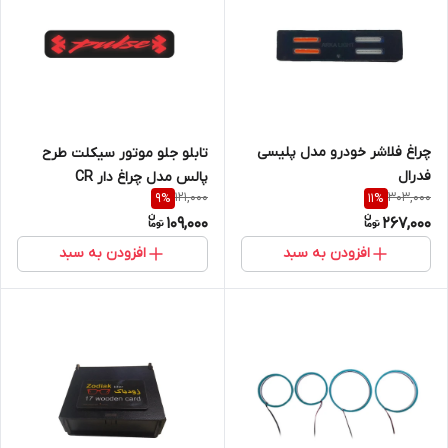
چراغ فلاشر خودرو مدل پلیسی
تابلو جلو موتور سیکلت طرح
فدرال
پالس مدل چراغ دار CR
121,000
303,000
9
%
11
%
109,000
267,000
افزودن به سبد
افزودن به سبد