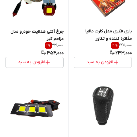
بازی فکری مدل کارت مافیا
چراغ آنتی هدلایت خودرو مدل
مذاکره کننده و تکاور
مزاحم گیر
361,000
245,000
1
%
4
%
354,000
233,000
افزودن به سبد
افزودن به سبد