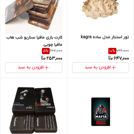
تور استتار مدل ساده kagra
کارت بازی مافیا سناریو شب هاب
مافیا چوبی
267,000
726,000
5
%
10
%
253,000
647,000
افزودن به سبد
افزودن به سبد