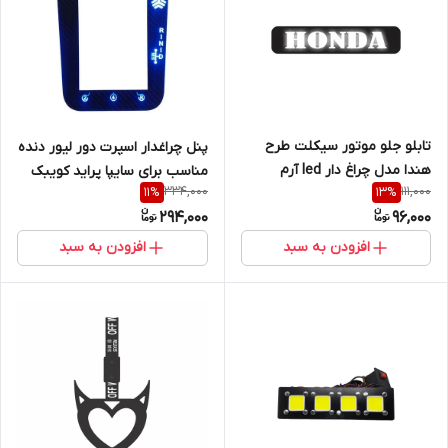
تابلو جلو موتور سیکلت طرح
پنل چراغدار اسپرت دور لیور دنده
هندا مدل چراغ دار led آرم
مناسب برای سایپا پراید کویبک
334,000
111,000
11
%
13
%
honda
ساینا و ...
294,000
96,000
افزودن به سبد
افزودن به سبد