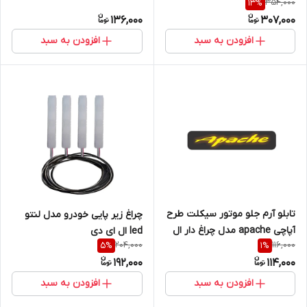
354,000
13
%
136,000
307,000
افزودن به سبد
افزودن به سبد
تابلو آرم جلو موتور سیکلت طرح
چراغ زیر پایی خودرو مدل لنتو
آپاچی apache مدل چراغ دار ال
led ال ای دی
204,000
116,000
5
%
1
%
ای دی led
192,000
114,000
افزودن به سبد
افزودن به سبد