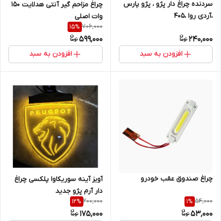
سردنده چراغ دار پژو ، پژو پارس
چراغ مزاحم گیر آنتی هدلایت 150
،آردی روا ،405
وات اصلی
706,000
15
%
599,000
240,000
افزودن به سبد
افزودن به سبد
چراغ صندوق عقب خودرو
آویز آینه سوریکاوا پلکسی چراغ
دار آرم پژو جدید
200,000
54,000
12
%
1
%
175,000
53,000