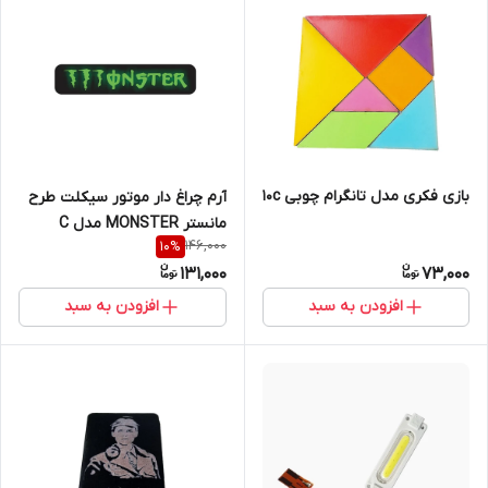
بازی فکری مدل تانگرام چوبی 10c
آرم چراغ دار موتور سیکلت طرح
مانستر MONSTER مدل C
146,000
10
%
131,000
73,000
افزودن به سبد
افزودن به سبد