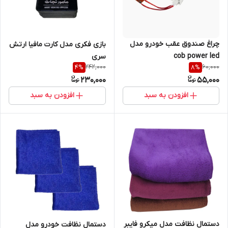
چراغ صندوق عقب خودرو مدل
بازی فکری مدل کارت مافیا ارتش
cob power led
سری
242,000
60,000
4
%
8
%
230,000
55,000
افزودن به سبد
افزودن به سبد
دستمال نظافت مدل میکرو فایبر
دستمال نظافت خودرو مدل