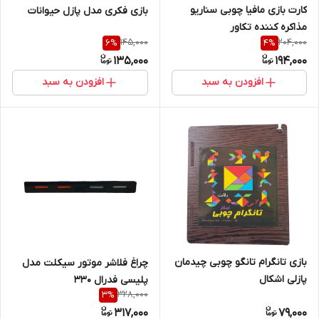
کارت بازی مافیا چوبی سناریو
بازی فکری مدل پازل حیوانات
مذاکره کننده تکاور
145,000
204,000
6
%
4
%
135,000
194,000
افزودن به سبد
افزودن به سبد
بازی تانگرام تانگو چوبی چیدمان
چراغ فلاشر موتور سیکلت مدل
پازلی اشکال
پلیسی فدرال 330
328,000
3
%
317,000
79,000