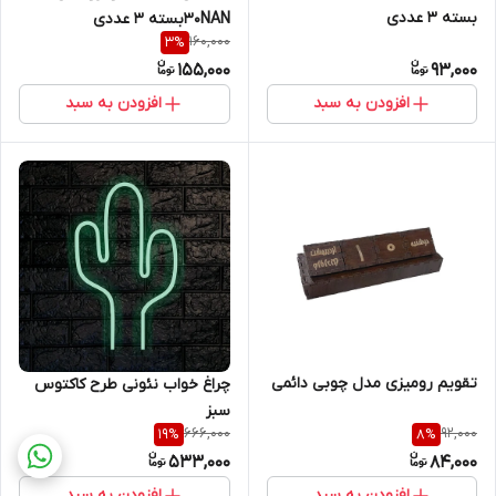
بسته 3 عددی
30NANبسته 3 عددی
160,000
3
%
155,000
93,000
افزودن به سبد
افزودن به سبد
تقویم رومیزی مدل چوبی دائمی
چراغ خواب نئونی طرح کاکتوس
سبز
666,000
92,000
19
%
8
%
533,000
84,000
افزودن به سبد
افزودن به سبد