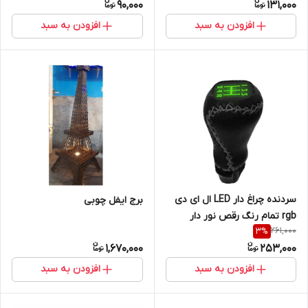
90,000
131,000
افزودن به سبد
افزودن به سبد
سردنده چراغ دار LED ال ای دی
برج ایفل چوبی
rgb تمام رنگ رقص نور دار
261,000
3
%
خودرو 206 رانا و sd و سمند و ال
1,670,000
253,000
نود
افزودن به سبد
افزودن به سبد