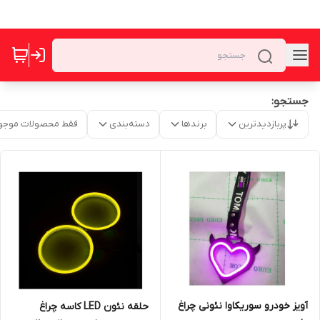
جستجو:
پربازدیدترین
برندها
دسته‌بندی
فقط محصولات موجو
آویز خودرو سوریکاوا نئونی چراغ
حلقه نئون LED کاسه چراغ