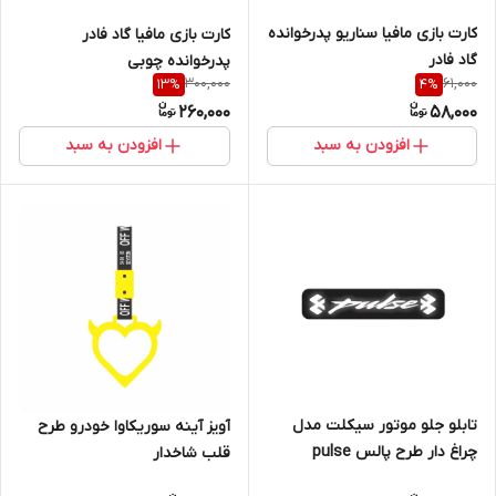
کارت بازی مافیا سناریو پدرخوانده
کارت بازی مافیا گاد فادر
گاد فادر
پدرخوانده چوبی
300,000
61,000
13
%
4
%
260,000
58,000
افزودن به سبد
افزودن به سبد
تابلو جلو موتور سیکلت مدل
آویز آینه سوریکاوا خودرو طرح
چراغ دار طرح پالس pulse
قلب شاخدار