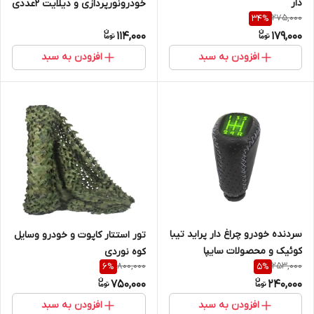
دار
خودرونورپردازی و دیلایت 2عددی
275,000
34
%
114,000
179,000
افزودن به سبد
افزودن به سبد
سردنده خودرو چراغ دار پراید تیبا
تور استتار کاپوت و خودرو وسایل
کوئیک و محصولات سایپا
کوه نوردی
800,000
253,000
6
%
5
%
750,000
240,000
افزودن به سبد
افزودن به سبد