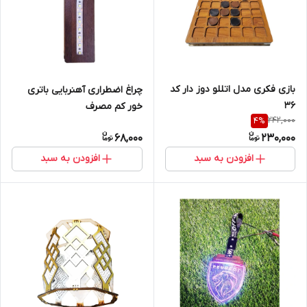
بازی فکری مدل اتللو دوز دار کد
چراغ اضطراری آهنربایی باتری
36
خور کم مصرف
242,000
4
%
68,000
230,000
افزودن به سبد
افزودن به سبد