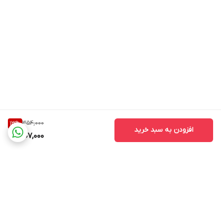
354,000
13
%
افزودن به سبد خرید
307,000