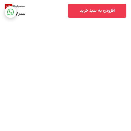
328,000
3
%
افزودن به سبد خرید
317,000
برگشت به بالا
ارسال ویژه
ساعت پاسخ گویی ۹ صبح
الی ۱۳ و ۱۶ الی ۲۰