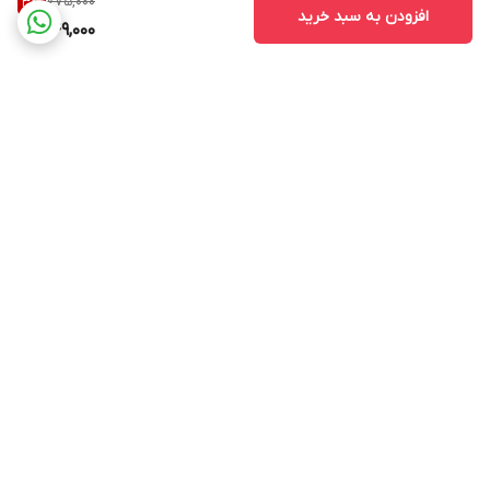
775,000
3
%
افزودن به سبد خرید
749,000
برگشت به بالا
ارسال ویژه
ساعت پاسخ گویی ۹ صبح
الی ۱۳ و ۱۶ الی ۲۰