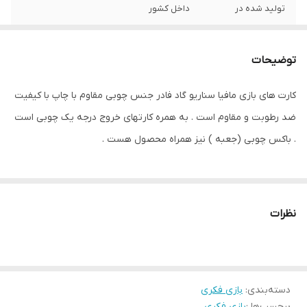
تولید شده در
داخل کشور
خلاصه روش بازی
بازی مافیا سناریو گاد فادر از جمله بازی های
نقش مخفی پر بازدید و پر فروش است که باید
توضیحات
با پیدا کردن نقش های مافیا بازی را برد .
کارت های بازی مافیا سناریو گاد فادر جنس چوبی مقاوم با چاپ با کیفیت
اقلام همراه
دارای جعبه چوبی نگه داری کارت ها
ضد رطوبت و مقاوم است . به همره کارتهای خروج درجه یک چوبی است
ابعاد کالا
120x110x40 میلی‌متر
. باکس چوبی (جعبه ) نیز همراه محصول هست .
نظرات
دسته‌بندی
:
بازی فکری
برچسب‌ها :
بازی فکری