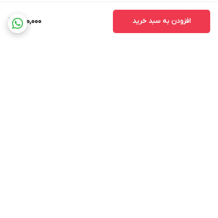
افزودن به سبد خرید
250,000
برگشت به بالا
ارسال ویژه
ساعت پاسخ گویی ۹ صبح
الی ۱۳ و ۱۶ الی ۲۰