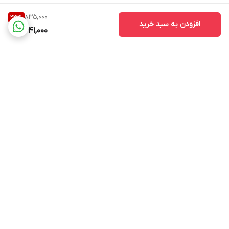
835,000
23
%
افزودن به سبد خرید
641,000
برگشت به بالا
ارسال ویژه
ساعت پاسخ گویی ۹ صبح
الی ۱۳ و ۱۶ الی ۲۰