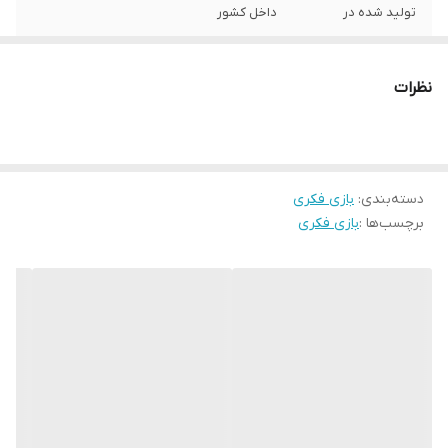
تولید شده در
داخل کشور
اقلام همراه
4 مهره رنگی پلاستیکی جنس مواد نو 20 مهره
دیواره چوبی
نظرات
ابعاد کالا
300x300x30 میلی‌متر
دسته‌بندی
:
بازی فکری
برچسب‌ها :
بازی فکری