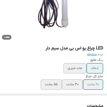
LED چراغ یو اس بی مدل سیم دار
برند:
متفرقه
رنگ طلق
شفاف
مات شیری
سایز کل چراغ
20 سانت
30 سانت
55 سانت
مشخصات