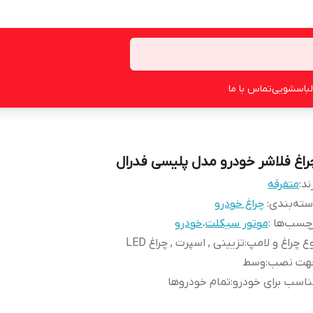
لباسشویی
تماس با ما
راغ فلاشر خودرو مدل پلیسی فدرال
ند:
متفرقه
ته‌بندی
:
چراغ خودرو
چسب‌ها :
موتور سیکلت
،
خودرو
ع چراغ و لامپ
:
تزیینی , اسپرت , چراغ LED
هت نصب
:
وسط
اسب برای خودرو
:
تمام خودروها