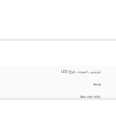
تزیینی , اسپرت , چراغ LED
وسط
تمام خودروها