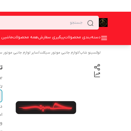
دسته‌بندی محصولات
پیگیری سفارش
همه محصولات
ماشین 
لوکسینو شاپ
/
لوازم جانبی موتور سیکلت
/
سایر لوازم جانبی موتور 
ت
بر
رن
دس
اب
و