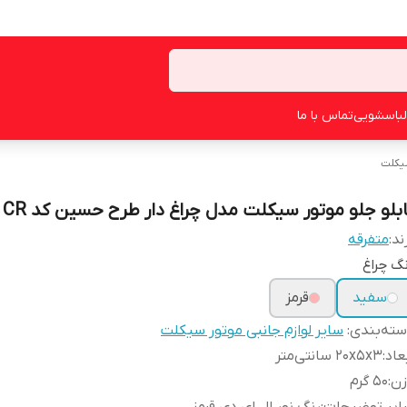
لباسشویی
تماس با ما
سیکلت
ابلو جلو موتور سیکلت مدل چراغ دار طرح حسین کد CR
ند:
متفرقه
گ چراغ
سفید
قرمز
ته‌بندی
:
سایر لوازم جانبی موتور سیکلت
عاد
:
20x5x3 سانتی‌متر
زن
:
50 گرم