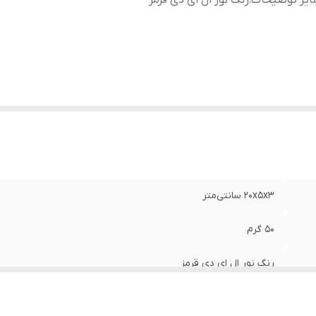
ایر توضیحات
:
رنگ نور ال ای دی قرمز
20x5x3 سانتی‌متر
50 گرم
رنگ نور ال ای دی قرمز