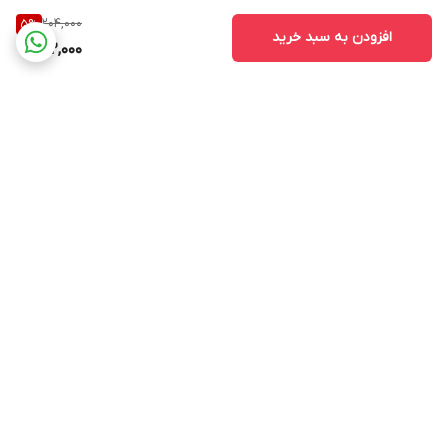
204,000
5
%
افزودن به سبد خرید
192,000
برگشت به بالا
ارسال ویژه
ساعت پاسخ گویی ۹ صبح
الی ۱۳ و ۱۶ الی ۲۰