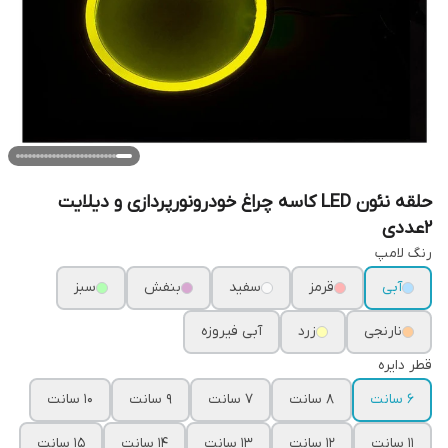
حلقه نئون LED کاسه چراغ خودرونورپردازی و دیلایت
2عددی
رنگ لامپ
آبی
قرمز
سفید
بنفش
سبز
نارنجی
زرد
آبی فیروزه
قطر دایره
6 سانت
8 سانت
7 سانت
9 سانت
10 سانت
11 سانت
12 سانت
13 سانت
14 سانت
15 سانت