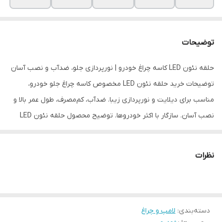
توضیحات
حلقه نئون LED کاسه چراغ خودرو | نورپردازی جلو، ضدآب و نصب آسان
توضیحات خرید حلقه نئون LED مخصوص کاسه چراغ جلو خودرو،
مناسب برای دیلایت و نورپردازی زیبا. ضدآب، کم‌مصرف، طول عمر بالا و
نصب آسان. سازگار با اکثر خودروها. توضیح محصول حلقه نئون LED
کاسه چراغ خودرو، انتخابی عالی برای کسانی که به زیبایی و نورپردازی
ماشین خود اهمیت می‌دهند. این حلقه‌ها با تکنولوژی LED کم‌مصرف و
نظرات
طول عمر بالا، نور یکنواخت و جذابی ایجاد می‌کنند و ظاهری مدرن به
چراغ جلو می‌بخشند. ویژگی‌ها: مناسب برای دیلایت و نورپردازی تزئینی
ضدآب و مقاوم در برابر شرایط آب‌وهوایی نصب سریع و آسان بدون نیاز
دسته‌بندی
:
لامپ و چراغ
به تغییرات اساسی سازگار با انواع مدل‌های خودرو نور یکنواخت و بدون