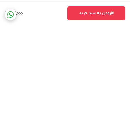
افزودن به سبد خرید
114,000
برگشت به بالا
ارسال ویژه
ساعت پاسخ گویی ۹ صبح
الی ۱۳ و ۱۶ الی ۲۰