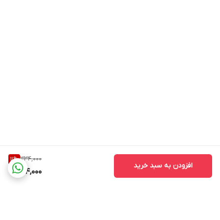
334,000
11
%
افزودن به سبد خرید
294,000