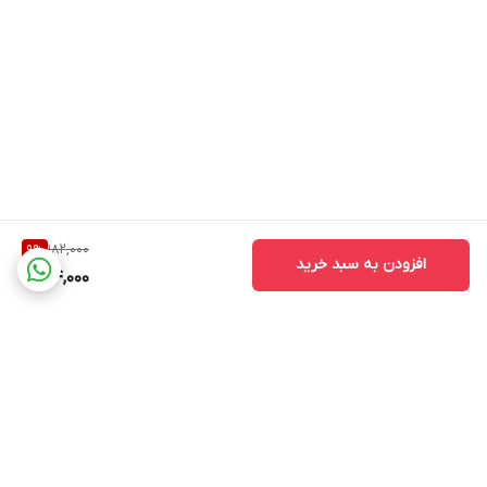
182,000
9
%
افزودن به سبد خرید
164,000