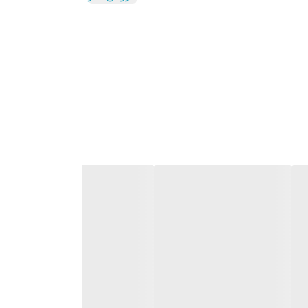
, روکش صندلی , رینگ , شیشه , فرمان , قسمت‌های
درو