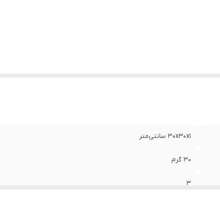
ای
روکش صندلی , رینگ , شیشه , فرمان , قسمت‌های پلاستیکی ,
تفاده
قسمت‌‌های چرمی , قسمت‌های فلزی , لاستیک , موتور خودرو
:
نگ
:
آبی
30x30x1 سانتی‌متر
30 گرم
3
پارچه