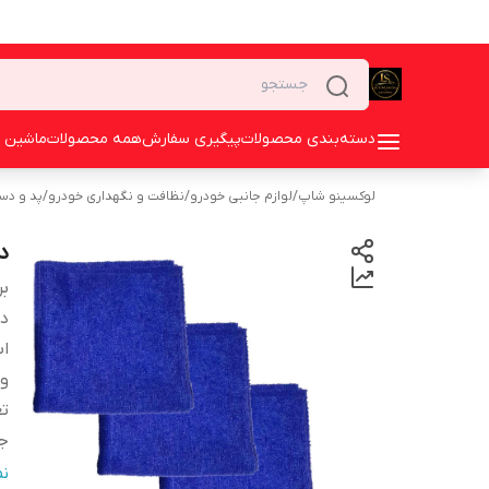
دسته‌بندی محصولات
پیگیری سفارش
همه محصولات
ماشین 
لوکسینو شاپ
/
لوازم جانبی خودرو
/
نظافت و نگهداری خودرو
/
پد و دس
دس
بر
دس
اب
و
تع
ج
م
ن