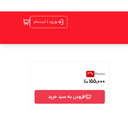
ورود | ثبت‌نام
3
%
160,000
155,000
افزودن به سبد خرید
د ,