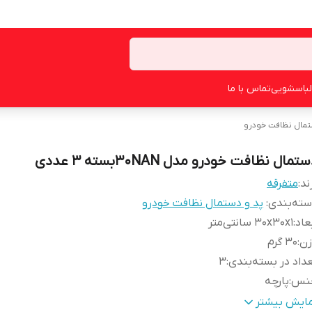
لباسشویی
تماس با ما
تمال نظافت خودرو
تمال نظافت خودرو مدل 30NANبسته 3 عددی
ند:
متفرقه
ته‌بندی
:
پد و دستمال نظافت خودرو
عاد
:
30x30x1 سانتی‌متر
زن
:
30 گرم
داد در بسته‌بندی
:
3
نس
:
پارچه
ناسب
بدنه , پولیش کاری , تودوزی , چراغ خودرو , داخل کابین , داشبور
مایش بیشتر