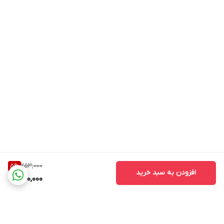
253,000
5
%
افزودن به سبد خرید
240,000