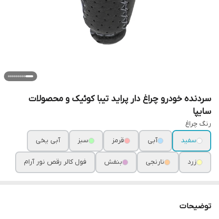
سردنده خودرو چراغ دار پراید تیبا کوئیک و محصولات
سایپا
رنگ چراغ
سفید
آبی
قرمز
سبز
آبی یخی
زرد
نارنجی
بنفش
فول کالر رقص نور آرام
توضیحات